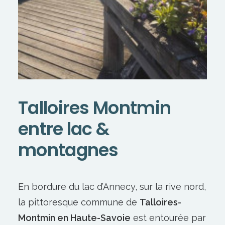
Talloires Montmin
ent
re
lac
&
mont
ag
nes
En bordure du lac d’Annecy, sur la rive nord,
la pittoresque commune de
Talloires-
Montmin en Haute-Savoie
est entourée par