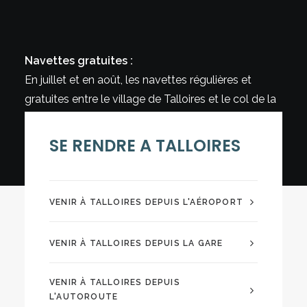
Navettes gratuites :
En juillet et en août, les navettes régulières et
gratuites entre le village de Talloires et le col de la
Forclaz. L’arrêt de bus se situe juste en dessous de
la maison, au centre Marceau Boa pour descendre
SE RENDRE A TALLOIRES
au village, ou de l’autre côté de la route pour
monter au col.
VENIR À TALLOIRES DEPUIS L'AÉROPORT
VENIR À TALLOIRES DEPUIS LA GARE
VENIR À TALLOIRES DEPUIS
L'AUTOROUTE